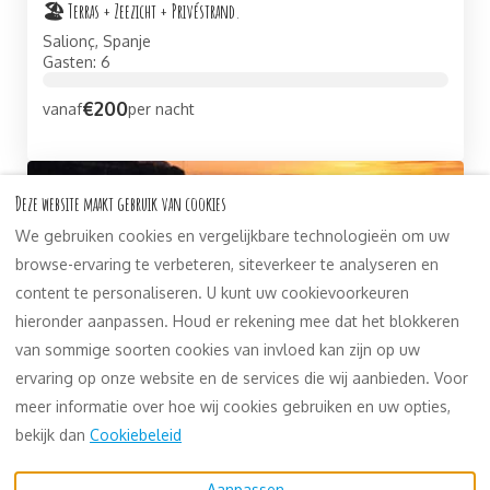
🏖 Terras + Zeezicht + Privéstrand.
Salionç, Spanje
Gasten: 6
€200
vanaf
per nacht
Deze website maakt gebruik van cookies
We gebruiken cookies en vergelijkbare technologieën om uw
browse-ervaring te verbeteren, siteverkeer te analyseren en
content te personaliseren. U kunt uw cookievoorkeuren
hieronder aanpassen. Houd er rekening mee dat het blokkeren
van sommige soorten cookies van invloed kan zijn op uw
🏖 Luxe duplex + 2 Terrassen + Privéstrand
ervaring op onze website en de services die wij aanbieden. Voor
Salionç, Spanje
meer informatie over hoe wij cookies gebruiken en uw opties,
Gasten: 4
bekijk dan
Cookiebeleid
€125
vanaf
per nacht
Aanpassen