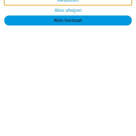
Alles afwijzen
Alles toestaan
🏖️ Penthouse + Balkon + Privéstrand + Privézwembad
Salionç, Spanje
Gasten: 4
€200
vanaf
per nacht