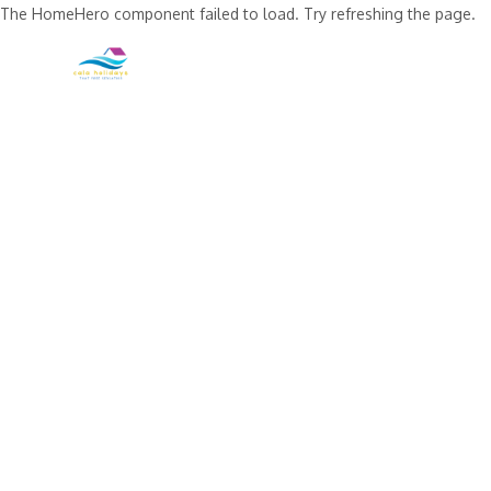
The HomeHero component failed to load. Try refreshing the page.
Huis
Alle woningen
▾
Contact
🌍
▾