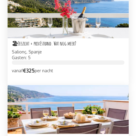
🏖Zeezicht + privéstrand. Wat nog meer?
Salionç, Spanje
Gasten: 5
€325
vanaf
per nacht