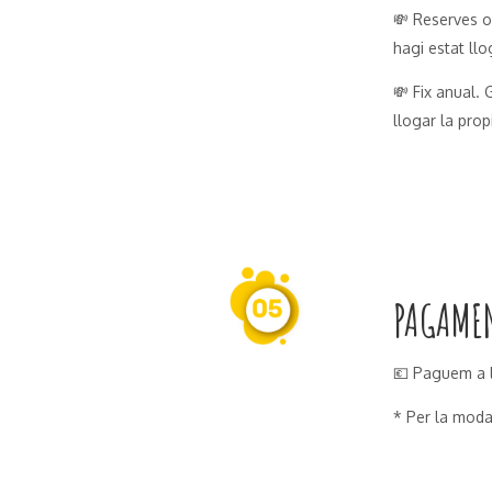
💸 Reserves o
hagi estat ll
💸 Fix anual.
llogar la prop
PAGAME
💶 Paguem a l
* Per la mod