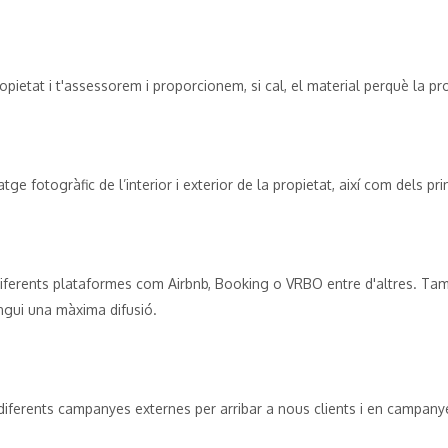
opietat i t'assessorem i proporcionem, si cal, el material perquè la pr
ge fotogràfic de l’interior i exterior de la propietat, així com dels pri
diferents plataformes com Airbnb, Booking o VRBO entre d'altres. Tam
ingui una màxima difusió.
ferents campanyes externes per arribar a nous clients i en campanyes