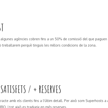
ST
 algunes agències cobren fins a un 50% de comissió del que paguen 
xò treballarem perquè tinguis les millors condicions de la zona.
 SATISFETS / + RESERVES
racte amb els clients fins a l'últim detall. Per això som Superhosts a 
RBO. I tot això es tradueix en més reserves.