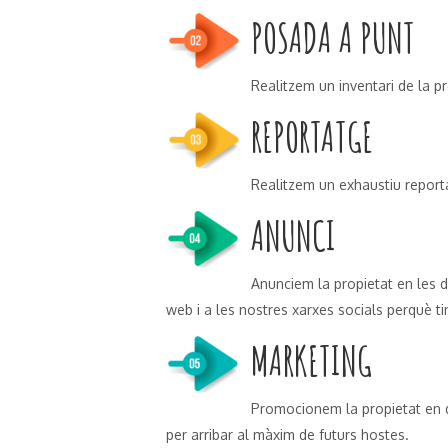
POSADA A PUNT
Realitzem un inventari de la pr
REPORTATGE
Realitzem un exhaustiu reportat
ANUNCI
Anunciem la propietat en les 
web i a les nostres xarxes socials perquè t
MARKETING
Promocionem la propietat en di
per arribar al màxim de futurs hostes.