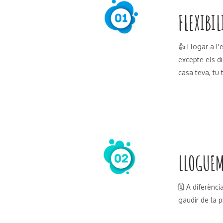
FLEXIBI
👍 Llogar a l'e
excepte els di
casa teva, tu 
LLOGUEM
🗓 A diferènci
gaudir de la 