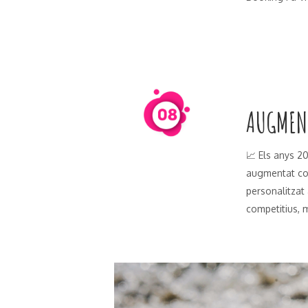
AUGMENT
📈 Els anys 2
augmentat con
personalitzat 
competitius, m