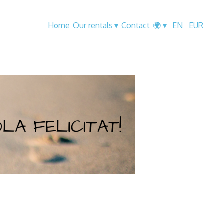
Home
Our rentals
▾
Contact
🌍
▾
EN
EUR