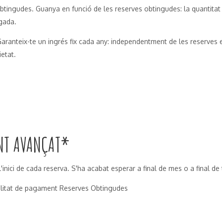
btingudes. Guanya en funció de les reserves obtingudes: la quantitat v
ogada.
 Garanteix-te un ingrés fix cada any: independentment de les reserve
ietat.
NT AVANÇAT*
'inici de cada reserva. S'ha acabat esperar a final de mes o a final d
alitat de pagament Reserves Obtingudes