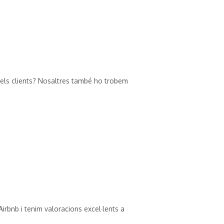
els clients? Nosaltres també ho trobem
Airbnb i tenim valoracions excel·lents a