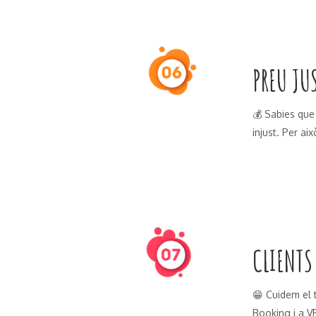
PREU JU
💰 Sabies que
injust. Per ai
CLIENTS
😁 Cuidem el t
Booking i a V