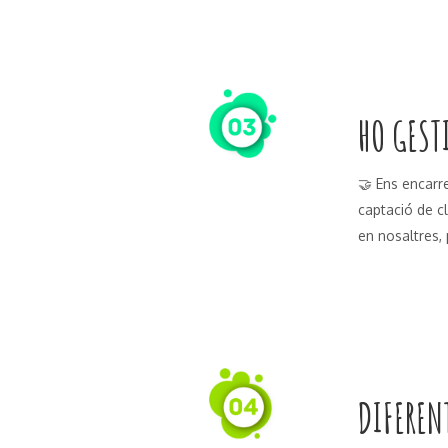
HO GEST
🤝 Ens encarr
captació de cl
en nosaltres,
DIFEREN