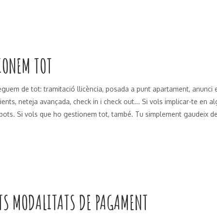
IONEM TOT
eguem de tot: tramitació llicència, posada a punt apartament, anunci 
ients, neteja avançada, check in i check out... Si vols implicar-te en 
 pots. Si vols que ho gestionem tot, també. Tu simplement gaudeix de 
TS MODALITATS DE PAGAMENT